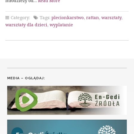
młodzieży od…
Read More
Category:
Tags:
plecionkarstwo
,
rattan
,
warsztaty
,
warsztaty dla dzieci
,
wyplatanie
MEDIA – OGLĄDAJ: