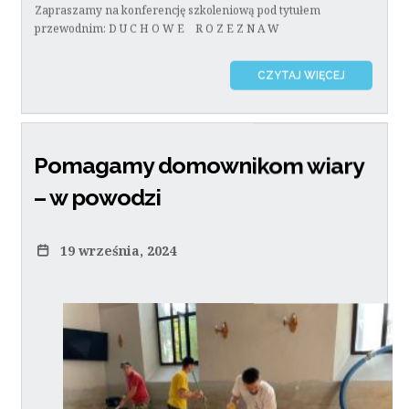
Zapraszamy na konferencję szkoleniową pod tytułem
przewodnim: D U C H O W E R O Z E Z N A W
CZYTAJ WIĘCEJ
Pomagamy domownikom wiary
– w powodzi
19 września, 2024